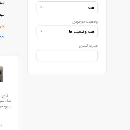
صفح
همه
قیم
وضعیت موجودی
خری
همه وضعیت ها
بیش
انو
عبارت کلیدی
ثبت
1. ال سی دی سرویس پک (صد در صد اورجینال)
سام
این
اگر
سامسو
سرویس
بای
0