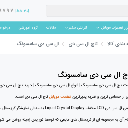
9797
|۳۰ خط|
(current)
(current)
مقالات
گروه آموزشی
درخواس
بزار تعمیرات موبایل
گارانتی سفیر
بندی کالا
تاچ ال سی دی
ال سی دی سامسونگ
چ ال سی دی سامسونگ
ت تاچ ال سی دی سامسونگ | انواع ال سی دی سامسونگ | خرید تاچ ال سی دی سامس
 از حساس ترین و ضربه پذیرترین
قطعات موبایل
تاچ ال سی دی است.
 دی LCD مخفف Liquid Crystal Display به معنای نمایشگر کریستال مایع است
ام آن به مجموعه ای از کریستال های مایعی که توسط نور پس زمینه روشن می شون