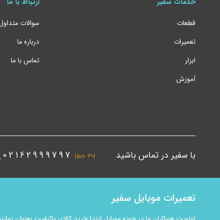
خدمات سفیر
ارتباط با ما
6. ال سی دی اولد 2 (اینسل)
قطعات
سوالات متداول
این
تعمیرات
درباره ما
از 
ابزار
تماس با ما
قیم
آموزش
پشت
تسر
موب
یکی
با سفیر در تماس باشید
02162999797
|۳۰ خط|
شما
کاف
تعمیرات موبایل سفیر
تا 
اولویت همکاران ما در حوزه موبایل ابتدا خرید کالای باکیفیت بعنوان ن