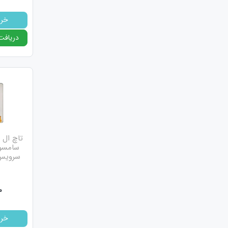
خری
دریافت
2. ال سی دی اورج نیو (ORG NEW)
سامسو
سرویس
ال 
با این
0
3.ال سی دی های چنج گلس (گلس چنج)
خری
ال 