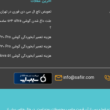
آخرین مقالات
تعویض تاچ ال سی دی فوری در تهران
 دسته کیفیتی به مراتب بهتر از ال سی دی های متال و تی اف تی دارند و دارای 
علت داغ شدن 
نظر قیمت این ال سی دی بعد از تی اف تی متال ارزان ترین انتخاب ممکن برای شما
؟
ت تاچ ال سی دی سامسونگ | انواع ال سی دی سامسونگ | خرید ال سی دی سامسونگ 
هزینه تعمیر آبخوردگی گوشی P20 Pro هواوی
یبانی آنلاین تعمیرات موبایل
هزینه تعمیر آبخوردگی گوشی P30 Pro هواوی
یع در سرعت تعمیرات تلفن همراه به دلیل نیاز روزمره همه ی ما به
هزینه تعمیر آبخوردگی گوشی Nova 5t هواوی
ایل و وابستگی بسیاری از افراد به موبایل در کسب و کار خود
 مهمترین ویژگی های یک مرکز تعمیرات موبایل است.
info@safiir.com
 می توانید در سایت سفیر پارت به راحتی
ثبت درخواست تعمیرات موبایل
آنلاین
ی است نام و نام خانوادگی خود را وارد فرمایید و شماره موبایل و برند گوشی موبایل
در سریع ترین زمان ممکن همکاران ما با شما تماس حاصل فرمایند.
ماینده شما و پس از آن قیمت مناسب محصولات بوده است. در حال حاضر بیش از