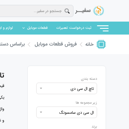
(current)
ثبت درخواست تعمیرات
قطعات موبایل
لوازم و ا
فروش قطعات موبایل
براساس دسته 
خانه
تا
دسته بندی
قیم
تاچ ال سی دی
یکی
زیر مجموعه ها
واژه‌ی ال سی
ال سی دی سامسونگ
و ن
برند