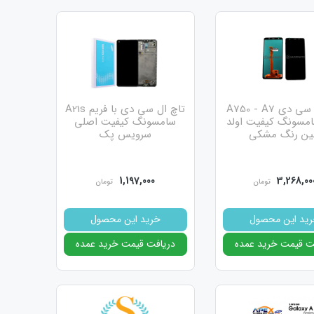
 سامسونگ است.
تاچ ال سی دی A750 - A7
تاچ ال سی دی با فریم A21s
2 سامسونگ کیفیت اولد
سامسونگ کیفیت اصلی
ل شرکتی است.
ن رنگ مشکی
سرویس پک
 نکند یا کمی با مشکل
1,197,000
3,268,00
تومان
تومان
ید این محصول
خرید این محصول
ت قیمت خرید عمده
دریافت قیمت خرید عمده