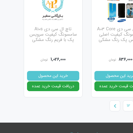
تاچ ال سی دی A03 Core
تاچ ال سی دی A10s
ونگ کیفیت اصلی
سامسونگ کیفیت سرویس
س پک رنگ مشکی
پک با فریم رنگ مشکی
1,026,000
836,000
تومان
تومان
تقسیم می شوند.
ید این محصول
خرید این محصول
ار جهانی حذف می شوند
ت قیمت خرید عمده
دریافت قیمت خرید عمده
ل سی دی را کم و زیاد کرد
12
دلیل به آن ال سی دی متال گفته می شود.
 کردن نور در این دسته وجود ندارد.
ترین گزینه برای شما هستند.