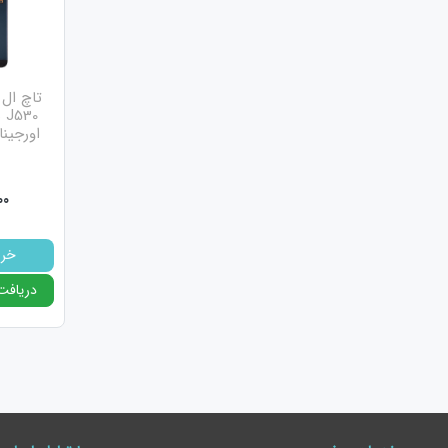
0
اورجین
5.ال سی دی تی اف تی
00
این
خری
تی 
دریافت
کم 
دست
این
اگر