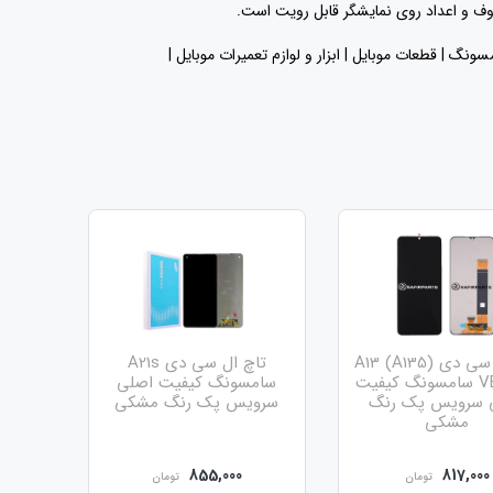
ف و اعداد روی نمایشگر قابل رویت است.
| قطعات موبایل | ابزار و لوازم تعمیرات موبایل |
ل ای دی استفاده میکند
تاچ ال سی دی A13 (A135)
تاچ ال سی دی A21s
ویض قطعه مثل روز اول شود
VER 5.7 سامسونگ کیفیت
سامسونگ کیفیت اصلی
 سرویس پک رنگ
سرویس پک رنگ مشکی
مشکی
855,000
817,000
تومان
تومان