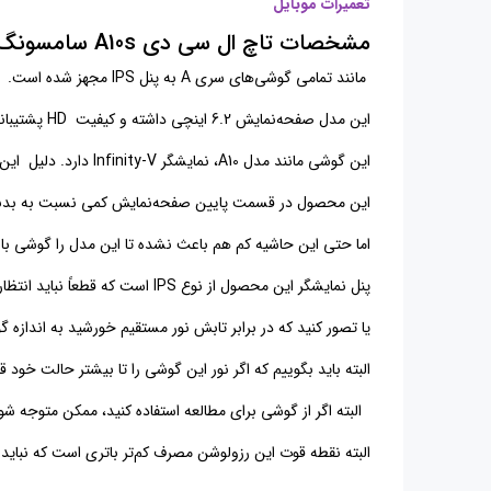
تعمیرات موبایل
مشخصات تاچ ال سی دی A10s سامسونگ
مانند تمامی گوشی‌های سری A به پنل IPS مجهز شده است.
این مدل صفحه‌نمایش 6.2 اینچی داشته و کیفیت HD پشتیبانی می‌کند.
این گوشی مانند مدل A10، نمایشگر Infinity-V دارد. دلیل این نام‌گذاری بریدگی یا همان ناچ گوشی به شکل V طراحی شده است.
این محصول در قسمت پایین صفحه‌نمایش کمی نسبت به بدنه
اما حتی این حاشیه کم هم باعث نشده تا این مدل را گوشی با 
پنل نمایشگر این محصول از نوع IPS است که قطعاً نباید انتظار زیادی از آن داشته باشید
یا تصور کنید که در برابر تابش نور مستقیم خورشید به اندازه گوشی‌های سری 
البته باید بگوییم که اگر نور این گوشی را تا بیشتر حالت خود ق
البته اگر از گوشی برای مطالعه استفاده کنید، ممکن متوجه ش
البته نقطه قوت این رزولوشن مصرف کم‌تر باتری است که نباید 