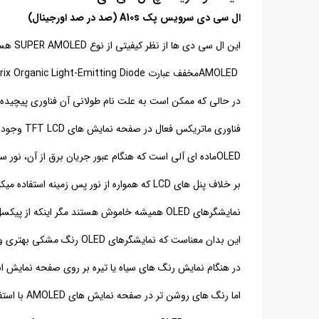
ال سی دی سرویس پک A10s (صد در صد اورجینال)
این ال سی دی ها از نظر کیفیتی از نوع
SUPER AMOLED
هست
AMOLED
مخفف عبارت
ix Organic Light-Emitting Diode
در حالی که ممکن است به علت نام طولانی آن فناوری پیچیده ا
فناوری ماتریکس فعال در صفحه نمایش های
TFT LCD
وجود د
OLED
ماده ای آلی است که هنگام عبور جریان برق از آن، نور 
بر خلاف پنل های
LCD
که همواره از نور پس زمینه استفاده میکن
نمایشگرهای
OLED
همیشه خاموش هستند مگر اینکه از پیکسل 
این بدان معناست که نمایشگرهای
OLED
رنگ مشکی بهتری و ب
در هنگام نمایش رنگ های سیاه یا تیره بر روی صفحه نمایش ا
اما رنگ های روشن تر در صفحه نمایش های
AMOLED
با است