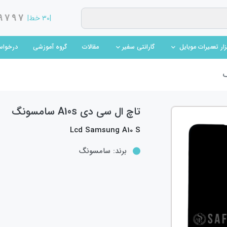
9797
|۳۰ خط|
(current)
(current)
مقالات
گروه آموزشی
درخواس
بزار تعمیرات موبایل
گارانتی سفیر
تاچ ال سی دی A10s سامسونگ
Lcd Samsung A10 S
برند:
سامسونگ