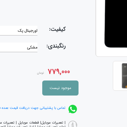
کیفیت:
اورجینال پک
رنگبندی:
مشکی
779,000
تومان
موجود نیست
تماس با پشتیبانی جهت دریافت قیمت عمده 
| تعمیرات موبایل| قطعات موبایل | تعمیرات 