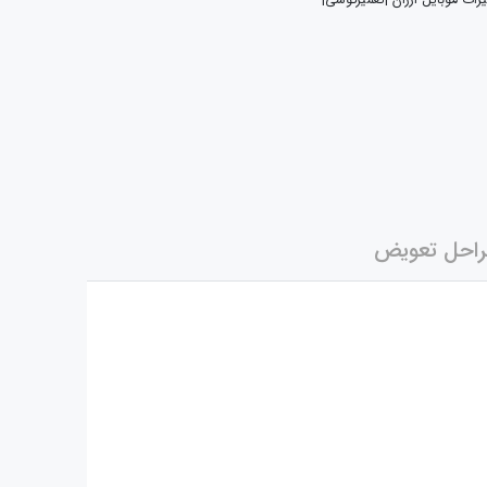
یرات موبایل ارزان |تعمیرگوشی|
احل تعویض