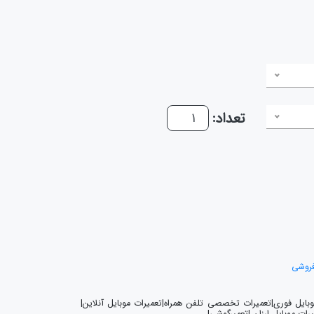
تعداد:
فروشی
موبایل فوری|تعمیرات تخصصی تلفن همراه|تعمیرات موبایل آنلاین|