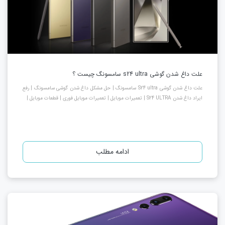
علت داغ شدن گوشی s24 ultra سامسونگ چیست ؟
علت داغ شدن گوشی S24 ultra سامسونگ | حل مشکل داغ شدن گوشی سامسونگ | رفع
ایراد داغ شدن S24 ULTRA | تعمیرات موبایل | تعمیرات موبایل فوری | قطعات موبایل |
ادامه مطلب