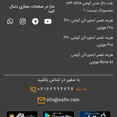
علت داغ شدن گوشی s24 ultra
مارا در صفحات مجازی دنبال
سامسونگ چیست ؟
کنید
هزینه تعمیر آبخوردگی گوشی P20
Pro هواوی
هزینه تعمیر آبخوردگی گوشی P30
Pro هواوی
هزینه تعمیر آبخوردگی گوشی
Nova 5t هواوی
با سفیر در تماس باشید
02162999797
|۳۰ خط|
info@safiir.com