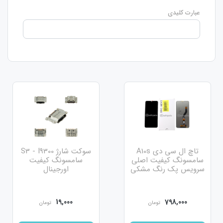
عبارت کلیدی
تاچ ال سی دی A10s
سوکت شارژ S3 - I9300
سامسونگ کیفیت اصلی
سامسونگ کیفیت
سرویس پک رنگ مشکی
اورجینال
19,000
798,000
تومان
تومان