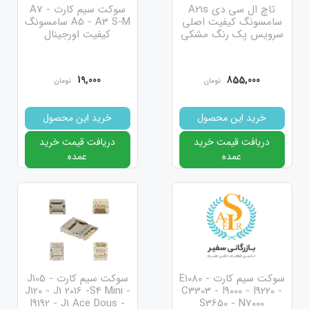
تاچ ال سی دی A21s
سوکت سیم کارت A7 -
سامسونگ کیفیت اصلی
A5 - A3 S-M سامسونگ
سرویس پک رنگ مشکی
کیفیت اورجینال
19,000
855,000
تومان
تومان
خرید این محصول
خرید این محصول
دریافت قیمت خرید
دریافت قیمت خرید
عمده
عمده
سوکت سیم کارت E1080 -
سوکت سیم کارت J105 -
J120 - J1 2016 -S4 Mini -
C3303 - I9000 - I9220 -
I9192 - J1 Ace Dous -
S3650 - N7000