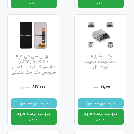
عمده
عمده
سوکت شارژ T211
تاچ ال سی دی A13
سامسونگ کیفیت
(A135) VER 5.7
اورجینال
سامسونگ کیفیت اصلی
سرویس پک رنگ مشکی
817,000
19,000
تومان
تومان
خرید این محصول
خرید این محصول
دریافت قیمت خرید
دریافت قیمت خرید
عمده
عمده