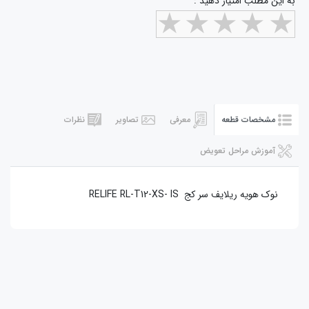
به این مطلب امتیاز دهید :
مشخصات قطعه
معرفی
تصاویر
نظرات
آموزش مراحل تعویض
نوک هويه ريلايف سر کج RELIFE RL-T12-XS- IS