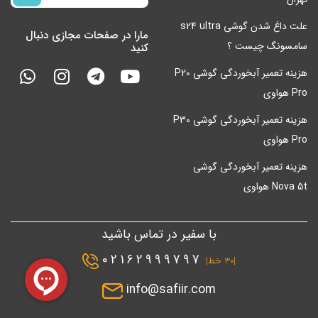
علت داغ شدن گوشی s24 ultra
مارا در صفحات مجازی دنبال
سامسونگ چیست ؟
کنید
هزینه تعمیر آبخوردگی گوشی P20
Pro هواوی
هزینه تعمیر آبخوردگی گوشی P30
Pro هواوی
هزینه تعمیر آبخوردگی گوشی
Nova 5t هواوی
با سفیر در تماس باشید
02162999797
|۳۰ خط|
info@safiir.com