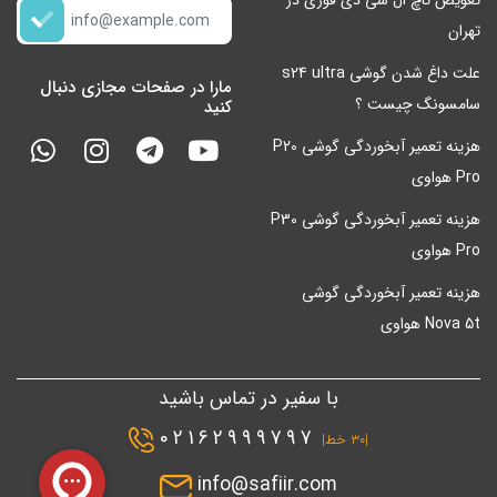
تهران
علت داغ شدن گوشی s24 ultra
مارا در صفحات مجازی دنبال
سامسونگ چیست ؟
کنید
هزینه تعمیر آبخوردگی گوشی P20
Pro هواوی
هزینه تعمیر آبخوردگی گوشی P30
Pro هواوی
هزینه تعمیر آبخوردگی گوشی
Nova 5t هواوی
با سفیر در تماس باشید
02162999797
|۳۰ خط|
info@safiir.com