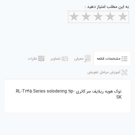
به این مطلب امتیاز دهید :
مشخصات قطعه
معرفی
تصاویر
نظرات
آموزش مراحل تعویض
نوک هويه ريلايف سر کاتري RL-T245 Series solodering tip-
SK