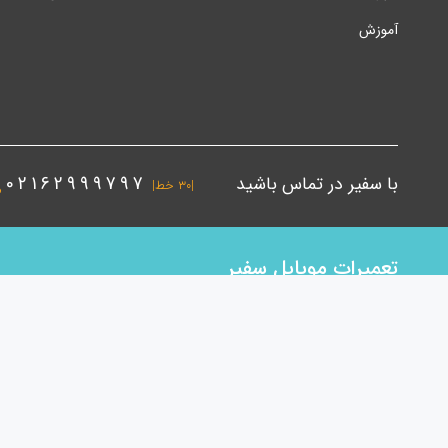
آموزش
با سفیر در تماس باشید
02162999797
|۳۰ خط|
تعمیرات موبایل سفیر
اولویت همکاران ما در حوزه موبایل ابتدا خرید کالای باکیفیت بعنوان ن
50 نیروی متخصص در دفتر مرکزی و شعب سفیر مشغول بکار و آماده خد
تعمیراتی اقدام به تولید دستگاه تعویض گلس , حباب گیر و سپریتوربا بال
باشد. کیفیت ، قیمت ، سرعت در ارائه خدمات فروش و ارسال بار و هم
اطمینان می دهیم تمام تلاش خود را بکار خواهیم گرفت تا همواره اولین 