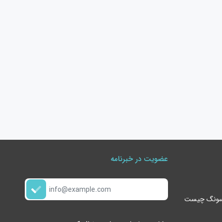
عضویت در خبرنامه
گوشی s24 ultra سامسونگ چیست