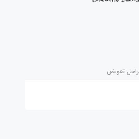
یرات موبایل ارزان |تعمیرگوشی|
احل تعویض