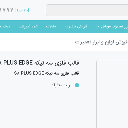
9797
|۳۰ خط|
(current)
(current)
مقالات
گروه آموزشی
درخواس
بزار تعمیرات موبایل
گارانتی سفیر
روش لوازم و ابزار تعمیرات
قالب فلزی سه تيکه S8 PLUS EDGE
قالب فلزی سه تيکه S8 PLUS EDGE
برند:
متفرقه