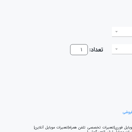
تعداد:
فروشی
موبایل فوری|تعمیرات تخصصی تلفن همراه|تعمیرات موبایل آنلاین|