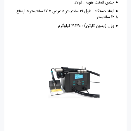
● جنس المنت هویه : فولاد
● ابعاد دستگاه : طول 21 سانتیمتر × عرض 17.5 سانتیمتر × ارتفاع
12.8 سانتیمتر
● وزن (بدون کارتن) : 3.130 کیلوگرم