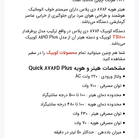
هیتر هویه 8786 دی پلاس دارای سیستم خواب اتوماتیک
هوشمند و طراحی هوای سرد برای جلوگیری از خرابی عناصر
گرمایشی دستگاه می‌باشد.
دستگاه کوییک 8786 دی پلاس در واقع ترکیب مدل پرطرفدار
TS1100
کوییک و دسته هیتر آن از مدل 859D Plus کوییک
می‌باشد.
شما هم چنین میتوانید تمام
محصولات کوییک
را در سفیر
مشاهده کنید.
مشخصات هيتر و هويه Quick 8786D Plus
● ولتاژ ورودی : 220 ولت AC
● توان مصرفی : 700 وات
● محدوده دمای هیتر : 100 تا 500 درجه سانتیگراد
● محدوده دمای هویه : 100 تا 480 درجه سانتیگراد
● توان مصرفی هیتر : 630 وات
● توان مصرفی هویه : 70 وات
● میزان باددهی : حداکثر 50 لیتر در دقیقه