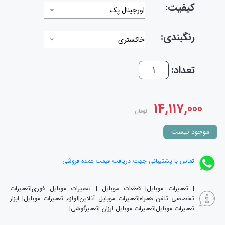
کیفیت:
اورجینال پک
رنگبندی:
خاکستری
تعداد:
14,117,000
تومان
موجود نیست
تماس با پشتیبانی جهت دریافت قیمت عمده فروشی
| تعمیرات موبایل| قطعات موبایل | تعمیرات موبایل فوری|تعمیرات
تخصصی تلفن همراه|تعمیرات موبایل آنلاین|لوازم تعمیرات موبایل| ابزار
تعمیرات موبایل|تعمیرات موبایل ارزان |تعمیرگوشی|