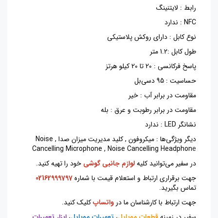
رابط : لایتنینگ
NFC : ندارد
نوع کابل : دارای روکش پلاستیکی
طول کابل :1.2 متر
پاسخ فرکانسی : 20 تا 20 کیلو هرتز
حساسیت : 95 دسی‌بل
مقاومت در برابر آب : خیر
مقاومت در برابر رطوبت و عرق : بله
نشانگر LED : ندارد
دیگر ویژگی‌ها : میکروفون , کلید مدیریت میزان صدا , Noise
Cancelling Microphone , Noise Cancelling Headphon
e
در سفیر می‌توانید کلیه
لوازم جانبی گوشی
خود را تهیه کنید.
جهت برقراری ارتباط و استعلام قیمت با شماره
02162999797
تماس بگیرید
.
جهت ارتباط با کارشناسان ما در
واتساپ
کلیک کنید
.
سفیر در زمینه
قطعات موبایل
،
تعمیرات موبایل
،
ابزار تعمیرات