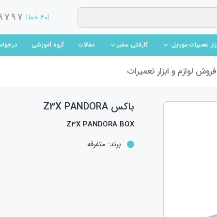
9797
|۳۰ خط|
(current)
(current)
مقالات
گروه آموزشی
درخواس
بزار تعمیرات موبایل
گارانتی سفیر
روش لوازم و ابزار تعمیرات
باکس Z3X PANDORA
Z3X PANDORA BOX
برند:
متفرقه