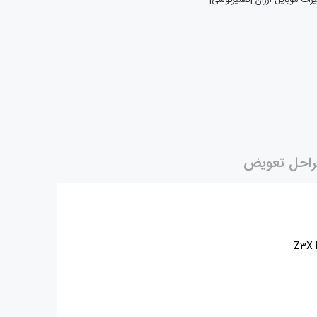
یرات موبایل ارزان |تعمیرگوشی|
احل تعویض