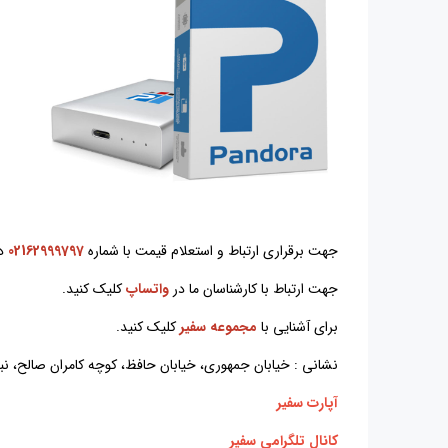
جهت برقراری ارتباط و استعلام قیمت با شماره
02162999797
د
جهت ارتباط با کارشناسان ما در
واتساپ
کلیک کنید.
برای آشنایی با
مجموعه سفیر
کلیک کنید.
نشانی : خیابان جمهوری، خیابان حافظ، کوچه کامران صالح، نبش کوچه اختر
آپارت سفیر
کانال تلگرامی سفیر