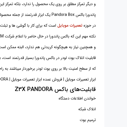
و دیگر تمرکز مطلق بر روی یک محصول را ندارد، بلکه تمرکز این ابزار براس
پاندورا باکس Pandora Box یک ابزار قدرتمند از جمله محصولات قدرتمند ساخته شده توسط Z3X Team
در حوزه
تعمیرات موبایل
است که برای کار با گوشی ها و تبلت های دارای تر
نکته مهم این که باکس پاندورا در حال حاضر با اعلام شرکت Z3X TEAM نیاز به هیچگونه ری اکتیو ندارد
و همچنین نیاز به هیچگونه کریدتی هم ندارد، البته ممکن است د
قابلیت انلاک بوت لودر در باکس پاندورا بسیار قدرتمند است، به گونه
که از سطح امنیت بالا بر روی بوت لودر برخوردار میباشند به را
ابزار تعمیرات موبایل | فروش عمده ابزار تعمیرات موبایل | Z3X PANDORA | خرید ابزار تعمیرات موبایل | لوازم تعمیرات موبایل | باکس Z3X PANDORA
قابلیت‌های باکس
Z3X PANDORA
خواندن اطلاعات دستگاه
انلاک شبکه
ترمیم بوت