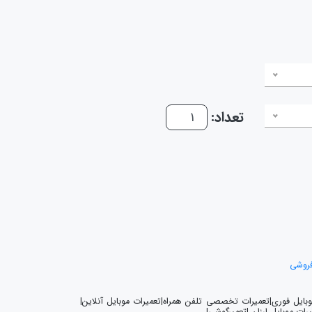
تعداد:
فروشی
موبایل فوری|تعمیرات تخصصی تلفن همراه|تعمیرات موبایل آنلاین|