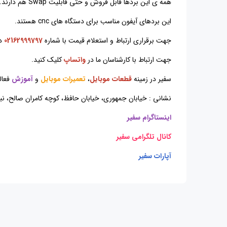
همه ی این بردها قابل فروش و حتی قابلیت Swap هم دارند.
این بردهای آیفون مناسب برای دستگاه های cnc هستند.
جهت برقراری ارتباط و استعلام قیمت با شماره
02162999797
د
جهت ارتباط با کارشناسان ما در
واتساپ
کلیک کنید.
سفیر در زمینه
قطعات موبایل
،
تعمیرات موبایل
و
آموزش
فعال
نشانی : خیابان جمهوری، خیابان حافظ، کوچه کامران صالح، نبش کوچه اختر
اینستاگرام سفیر
کانال تلگرامی سفیر
آپارات سفیر