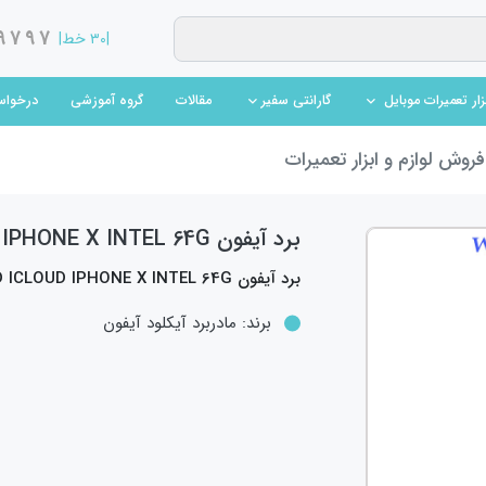
9797
|۳۰ خط|
(current)
(current)
مقالات
گروه آموزشی
درخواس
بزار تعمیرات موبایل
گارانتی سفیر
روش لوازم و ابزار تعمیرات
برد آيفون MOTHERBOARD ICLOUD IPHONE X INTEL 64G
برد آيفون MOTHERBOARD ICLOUD IPHONE X INTEL 64G
برند:
مادربرد آیکلود آیفون