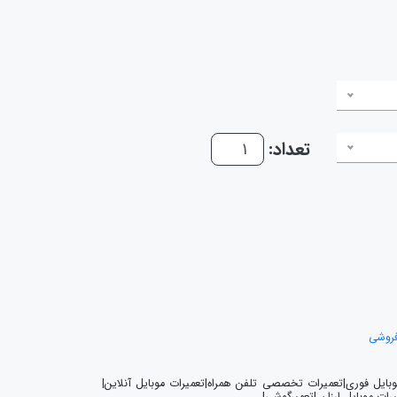
تعداد:
فروشی
موبایل فوری|تعمیرات تخصصی تلفن همراه|تعمیرات موبایل آنلاین|