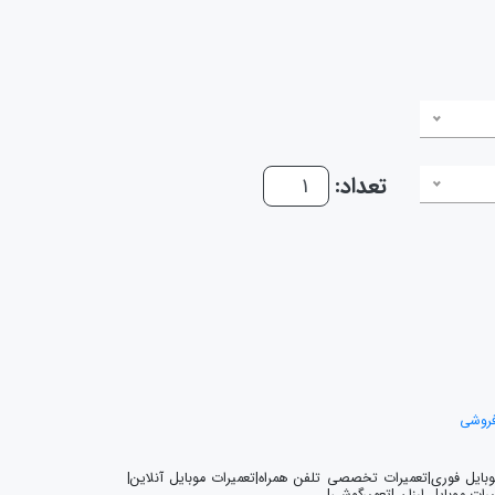
تعداد:
فروشی
موبایل فوری|تعمیرات تخصصی تلفن همراه|تعمیرات موبایل آنلاین|