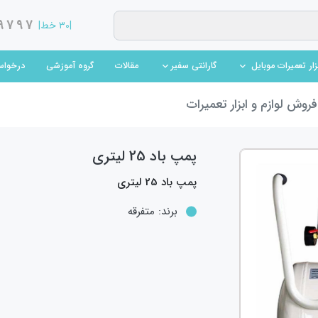
9797
|۳۰ خط|
(current)
(current)
مقالات
گروه آموزشی
درخواس
بزار تعمیرات موبایل
گارانتی سفیر
روش لوازم و ابزار تعمیرات
پمپ باد 25 لیتری
پمپ باد 25 لیتری
برند:
متفرقه