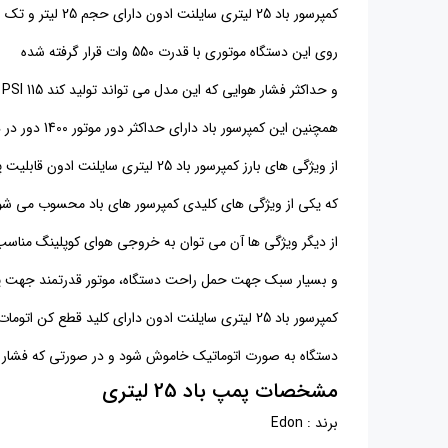
کمپرسور باد 25 لیتری سایلنت ادون دارای حجم 25 لیتر و تک سیلندر می باشد.
روی این دستگاه موتوری با قدرت 550 وات قرار گرفته شده
و حداکثر فشار هوایی که این مدل می تواند تولید کند 115 PSI و یا 8 بار است.
همچنین این کمپرسور باد دارای حداکثر دور موتور 1400 دور در دقیقه که در دقیقه می تواند 40 لیتر هوا را جابجا کند.
از ویژگی های بارز کمپرسور باد 25 لیتری سایلنت ادون قابلیت پر شدن سریع کمپرسور باد می باشد.
که یکی از ویژگی های کلیدی کمپرسور های باد محسوب می شو
از دیگر ویژگی ها آن می توان به خروجی هوای کوپلینگ مناسب، 
و بسیار سبک جهت حمل راحت دستگاه، موتور قدرتمند جهت پ
کمپرسور باد 25 لیتری سایلنت ادون دارای کلید قطع کن اتومات فشار هوا می باشد تا در صورتی که فشار هوا به مقدار لازم رسید
دستگاه به صورت اتوماتیک خاموش شود و در صورتی که فشار هو
مشخصات پمپ باد 25 لیتری
برند : Edon