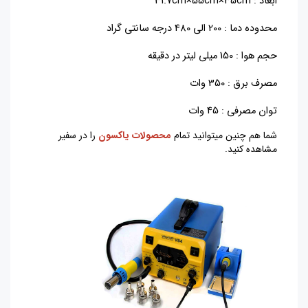
ابعاد : 31.7
cm×55cm×35cm
محدوده دما : 200 الی 480 درجه سانتی گراد
حجم هوا : 150 میلی لیتر در دقیقه
مصرف برق : 350 وات
توان مصرفی : 45 وات
شما هم چنین میتوانید تمام
محصولات یاکسون
را در سفیر
مشاهده کنید.