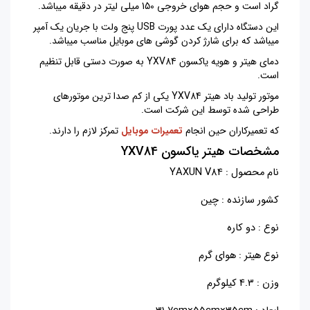
گراد است و حجم هوای خروجی 150 میلی لیتر در دقیقه میباشد.
این دستگاه دارای یک عدد پورت USB پنج ولت با جریان یک آمپر
میباشد که برای شارژ کردن گوشی های موبایل مناسب میباشد.
دمای هیتر و هویه یاکسون YXV84 به صورت دستی قابل تنظیم
است.
موتور تولید باد هیتر YXV84 یکی از کم صدا ترین موتورهای
طراحی شده توسط این شرکت است.
که تعمیرکاران حین انجام
تعمیرات موبایل
تمرکز لازم را دارند.
مشخصات هیتر یاکسون YXV84
نام محصول :
YAXUN V84
کشور سازنده : چین
نوع
:
دو کاره
نوع هیتر :
هوای گرم
وزن : 4.3 کیلوگرم