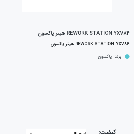
REWORK STATION YXV84 هيتر ياکسون
REWORK STATION YXV84 هيتر ياکسون
برند:
یاکسون
کیفیت:
اورجینال