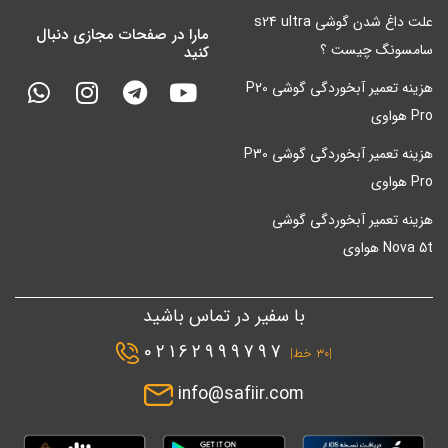
علت داغ شدن گوشی s24 ultra
مارا در صفحات مجازی دنبال
سامسونگ چیست ؟
کنید
هزینه تعمیر آبخوردگی گوشی P20
Pro هواوی
هزینه تعمیر آبخوردگی گوشی P30
Pro هواوی
هزینه تعمیر آبخوردگی گوشی
Nova 5t هواوی
با سفیر در تماس باشید
02162999797
|۳۰ خط|
info@safiir.com