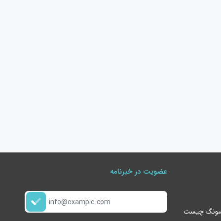
عضویت در خبرنامه
گوشی s24 ultra سامسونگ چیست