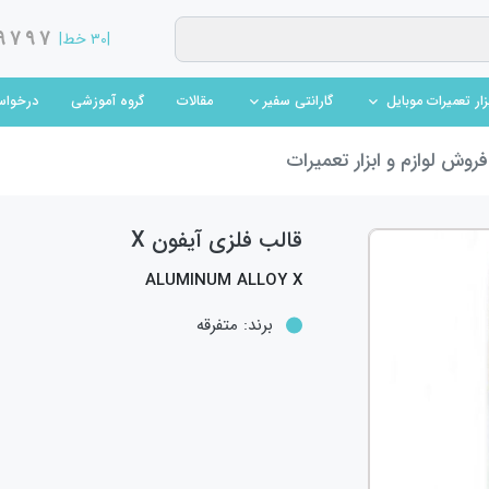
9797
|۳۰ خط|
(current)
(current)
مقالات
گروه آموزشی
درخواس
بزار تعمیرات موبایل
گارانتی سفیر
روش لوازم و ابزار تعمیرات
قالب فلزی آیفون X
ALUMINUM ALLOY X
برند:
متفرقه