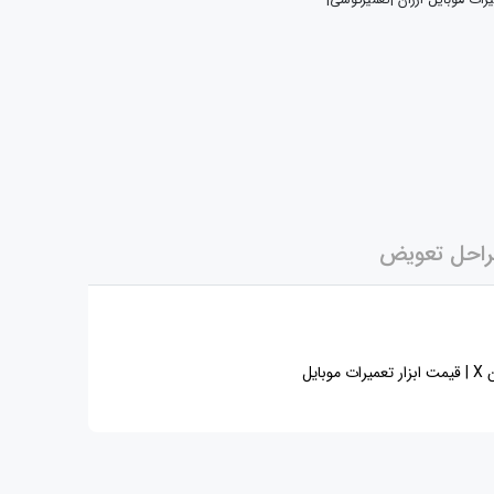
یرات موبایل ارزان |تعمیرگوشی|
احل تعویض
یل