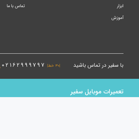
ابزار
تماس با ما
آموزش
با سفیر در تماس باشید
02162999797
|۳۰ خط|
تعمیرات موبایل سفیر
اولویت همکاران ما در حوزه موبایل ابتدا خرید کالای باکیفیت بعنوان ن
50 نیروی متخصص در دفتر مرکزی و شعب سفیر مشغول بکار و آماده خد
تعمیراتی اقدام به تولید دستگاه تعویض گلس , حباب گیر و سپریتوربا بال
باشد. کیفیت ، قیمت ، سرعت در ارائه خدمات فروش و ارسال بار و هم