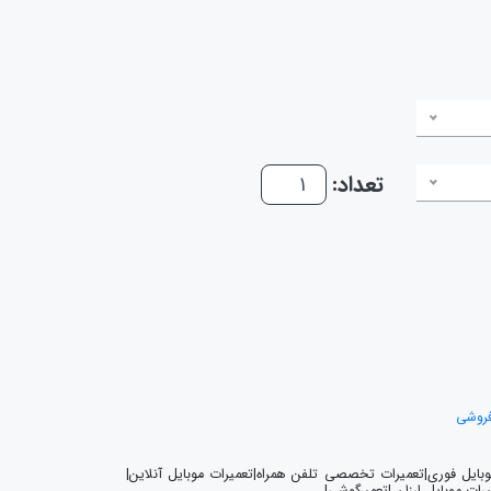
تعداد:
فروشی
موبایل فوری|تعمیرات تخصصی تلفن همراه|تعمیرات موبایل آنلاین|