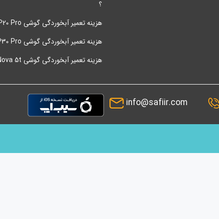
؟
هزینه تعمیر آبخوردگی گوشی P20 Pro هواوی
هزینه تعمیر آبخوردگی گوشی P30 Pro هواوی
هزینه تعمیر آبخوردگی گوشی Nova 5t هواوی
info@safiir.com
ماینده شما و پس از آن قیمت مناسب محصولات بوده است. در حال حاضر بیش از
مت گزاری به شما مشتریان عزیز میباشند. شرکت سفیر در حوزه دستگاه های
اترین کیفیت نموده تا با بومی سازی این تکنولوژي سهمی در تولید هم داشته
چنین رضایتمندی مشتری در برگشت از فروش اصول کاری سفیر است و به شما