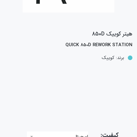
هيتر کوييک 850D
QUICK 850D REWORK STATION
برند:
کوییک
کیفیت:
اورجینال