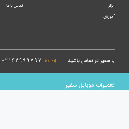
ابزار
تماس با ما
آموزش
با سفیر در تماس باشید
02162999797
|۳۰ خط|
تعمیرات موبایل سفیر
اولویت همکاران ما در حوزه موبایل ابتدا خرید کالای باکیفیت بعنوان ن
50 نیروی متخصص در دفتر مرکزی و شعب سفیر مشغول بکار و آماده خد
تعمیراتی اقدام به تولید دستگاه تعویض گلس , حباب گیر و سپریتوربا بال
باشد. کیفیت ، قیمت ، سرعت در ارائه خدمات فروش و ارسال بار و هم