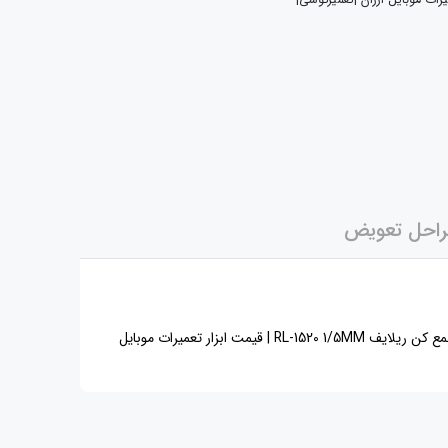
یرات موبایل ارزان |تعمیرگوشی|
احل تعویض
زار تعمیرات موبایل