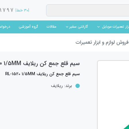
9797
|۳۰ خط|
(current)
(current)
مقالات
گروه آموزشی
درخواس
بزار تعمیرات موبایل
گارانتی سفیر
روش لوازم و ابزار تعمیرات
سیم قلع جمع کن ریلایف RL-1520 1/5MM
سیم قلع جمع کن ریلایف RL-1520 1/5MM
برند:
ریلایف