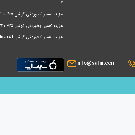
؟
هزینه تعمیر آبخوردگی گوشی P20 Pro هواوی
هزینه تعمیر آبخوردگی گوشی P30 Pro هواوی
هزینه تعمیر آبخوردگی گوشی Nova 5t هواوی
info@safiir.com
ماینده شما و پس از آن قیمت مناسب محصولات بوده است. در حال حاضر بیش از
مت گزاری به شما مشتریان عزیز میباشند. شرکت سفیر در حوزه دستگاه های
اترین کیفیت نموده تا با بومی سازی این تکنولوژي سهمی در تولید هم داشته
چنین رضایتمندی مشتری در برگشت از فروش اصول کاری سفیر است و به شما