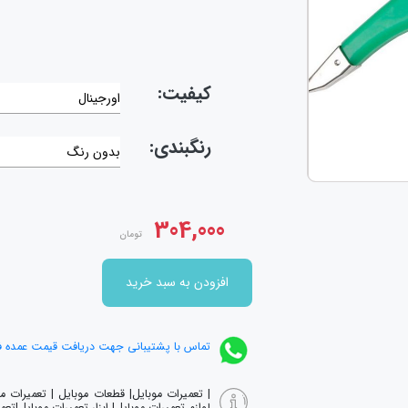
کیفیت:
اورجینال
رنگبندی:
بدون رنگ
304,000
تومان
افزودن به سبد خرید
تماس با پشتیبانی جهت دریافت قیمت عمده 
| تعمیرات موبایل| قطعات موبایل | تعمیرات 