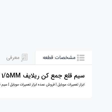
مشخصات قطعه
معرفی
سیم قلع جمع کن ریلایف RL-1520 1/5MM
ابزار تعمیرات موبایل | فروش عمده ابزار تعمیرات موبایل | سیم قلع کش چیست | ف