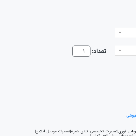
تعداد:
فروشی
موبایل فوری|تعمیرات تخصصی تلفن همراه|تعمیرات موبایل آنلاین|