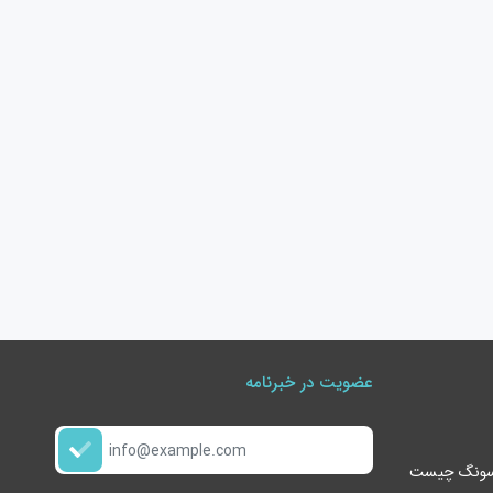
عضویت در خبرنامه
گوشی s24 ultra سامسونگ چیست