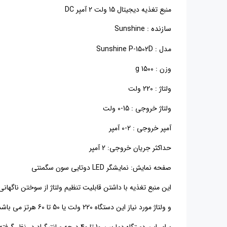
منبع تغذیه دیجیتال 15 ولت 2 آمپر DC
سازنده
:
Sunshine
مدل
: Sunshine P-1502D
وزن : 1500 g
ولتاژ
: 220
ولت
ولتاژ خروجی
: 0-15
ولت
آمپر خروجی
: 0-2
آمپر
حداکثر جریان خروجی: 2 آمپر
صفحه نمایش: نمایشگر LED دوتایی سون سگمنتی
این منبع تغذیه با داشتن قابلیت تنظیم ولتاژ از سوختن ناگها
و ولتاژ مورد نیاز این دستگاه 220 ولت یا 50 تا 60 هرتز می باشد.
برای این دستگاه دما بین 10 تا 40 درجه سانتیگراد در نظر گرفته شده است.