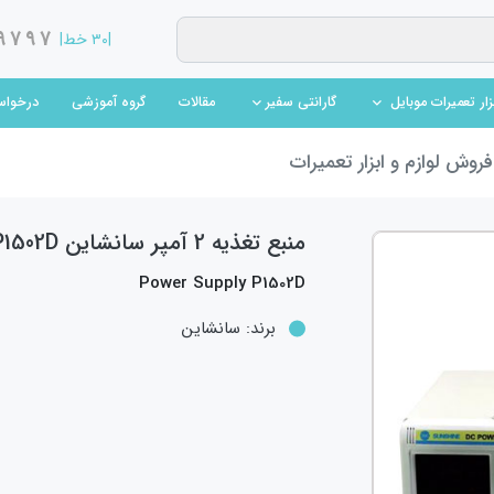
9797
|۳۰ خط|
(current)
(current)
مقالات
گروه آموزشی
درخواس
بزار تعمیرات موبایل
گارانتی سفیر
روش لوازم و ابزار تعمیرات
منبع تغذیه 2 آمپر سانشاین P1502D
Power Supply P1502D
برند:
سانشاین