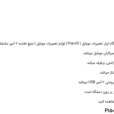
شاین P1502D | خرید منبع تغذیه | قیمت ابزار تعمیرات موبایل
اژ میباشد.
شاهده کنید.
P15