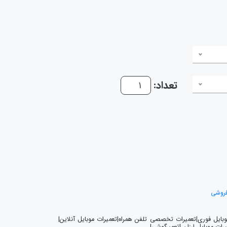
تعداد:
فروشی
موبایل فوری|تعمیرات تخصصی تلفن همراه|تعمیرات موبایل آنلاین|