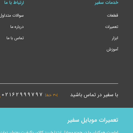
خدمات سفیر
ارتباط با ما
قطعات
سوالات متداول
تعمیرات
درباره ما
ابزار
تماس با ما
آموزش
با سفیر در تماس باشید
02162999797
|۳۰ خط|
تعمیرات موبایل سفیر
اولویت همکاران ما در حوزه موبایل ابتدا خرید کالای باکیفیت بعنوان ن