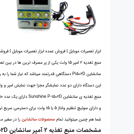
ابزار تعمیرات موبایل | فروش عمده ابزار تعمیرات موبایل | فروشگاه ابزار تعمیرات موبایل | P1502D | لوازم تعمیرات موبایل | منبع تغذیه 2 آمپر سان
منبع تغدیه 2 امپر 15 ولت یکی از پر مصرف ترین ها در بین تعمیرکاران موبایل میباشد.
سانشاین P1502D دستگاهی قدرتمند میباشد که نیاز شما را به راحتی برطرف میکند.
این دستگاه دارای دو عدد نمایشگر مجزا جهت نمایش امپر و ولت
منبع تغذیه ی سانشاین Sunshine P-1502D دارای یک عدد خروجی 2 آمپر USB میباشد
و دارای سوئیچ تنظیم ولتاژ 5 یا 15 ولت برای دسترسی سریع تر بر روی دستگاه است.
شما هم چنین میتوانید تمام
محصولات سانشاین
را در سفیر م
مشخصات منبع تغذیه 2 آمپر سانشاین
02D