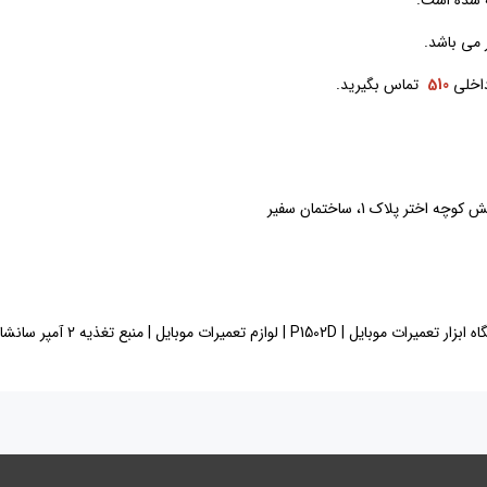
اخلی
510
تماس بگیرید.
 پلاک 1، ساختمان سفیر
شاین P1502D | خرید منبع تغذیه | قیمت ابزار تعمیرات موبایل