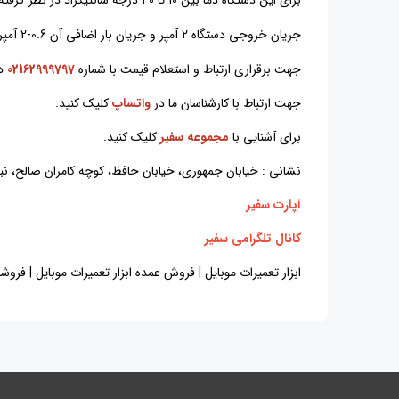
جریان خروجی دستگاه 2 آمپر و جریان بار اضافی آن 0.6-2 آمپر می باشد.
جهت برقراری ارتباط و استعلام قیمت با شماره
02162999797
د
جهت ارتباط با کارشناسان ما در
واتساپ
کلیک کنید.
برای آشنایی با
مجموعه سفیر
کلیک کنید.
نشانی : خیابان جمهوری، خیابان حافظ، کوچه کامران صالح، نبش کوچه اختر
آپارت سفیر
کانال تلگرامی سفیر
ابزار تعمیرات موبایل | فروش عمده ابزار تعمیرات موبایل | فروشگاه ابزار تعمیرات موبایل | P1502D | لوازم تعمیرات موبایل | منبع تغذیه 2 آمپر سان