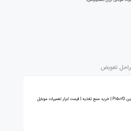
یرات موبایل ارزان |تعمیرگوشی|
احل تعویض