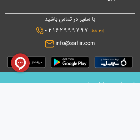
با سفیر در تماس باشید
02162999797
|۳۰ خط|
info@safiir.com
تعمیرات موبایل سفیر