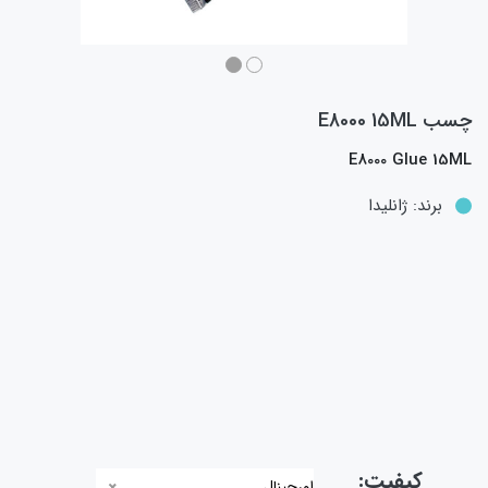
چسب E8000 15ML
E8000 Glue 15ML
برند:
ژانلیدا
کیفیت:
اورجینال