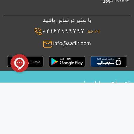
Nova 5t هواوی
با سفیر در تماس باشید
02162999797
|۳۰ خط|
info@safiir.com
تعمیرات موبایل سفیر