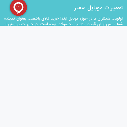
تعمیرات موبایل سفیر
اولویت همکاران ما در حوزه موبایل ابتدا خرید کالای باکیفیت بعنوان نماینده
شما و پس از آن قیمت مناسب محصولات بوده است. در حال حاضر بیش از
50 نیروی متخصص در دفتر مرکزی و شعب سفیر مشغول بکار و آماده خدمت
گزاری به شما مشتریان عزیز میباشند. شرکت سفیر در حوزه دستگاه های
تعمیراتی اقدام به تولید دستگاه تعویض گلس , حباب گیر و سپریتوربا
بالاترین کیفیت نموده تا با بومی سازی این تکنولوژي سهمی در تولید هم
داشته باشد. کیفیت ، قیمت ، سرعت در ارائه خدمات فروش و ارسال بار و
همچنین رضایتمندی مشتری در برگشت از فروش اصول کاری سفیر است و
به شما اطمینان می دهیم تمام تلاش خود را بکار خواهیم گرفت تا همواره
اولین انتخاب شما باشیم و بر این باوریم که مشتریان سفیر شریک مجموعه
می باشند و باید با هم پیشرفت کنیم. شما در سفیر میتوانید از خدمات
مختلفی نظیر خرید قطعات موبایل , تعمیر موبایل , خرید ابزار تعمیراتی
موبایل و همچنین آموزش تعمیرات موبایل استفاده کنید.