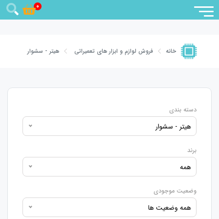
0
فروش لوازم و ابزار های تعمیراتی
هیتر - سشوار
خانه
دسته بندی
هیتر - سشوار
برند
همه
وضعیت موجودی
همه وضعیت ها