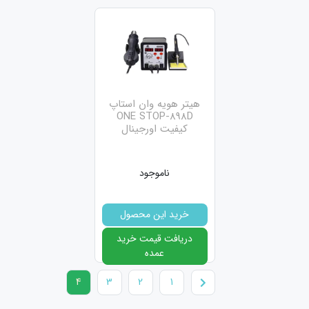
هيتر هويه وان استاپ
ONE STOP-898D
کیفیت اورجینال
ناموجود
خرید این محصول
دریافت قیمت خرید
عمده
4
3
2
1