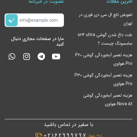
آخرین مقالات
عضویت در خبرنامه
تعویض تاچ ال سی دی فوری در
تهران
علت داغ شدن گوشی s24 ultra
مارا در صفحات مجازی دنبال
سامسونگ چیست ؟
کنید
هزینه تعمیر آبخوردگی گوشی P20
Pro هواوی
هزینه تعمیر آبخوردگی گوشی P30
Pro هواوی
هزینه تعمیر آبخوردگی گوشی
Nova 5t هواوی
با سفیر در تماس باشید
02162999797
|۳۰ خط|